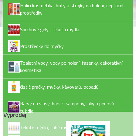
Holící kosmetika, břity a strojky na holení, depilační
prostředky
Sprchové gely , tekutá mýdla
Prostředky do myčky
Toaletní vody, vody po holení, řasenky, dekorativní
kosmetika
čistič pračky, myčky, kávovarů, odpadů
Barvy na vlasy, barvící šampony, laky a pěnová
tužidla
Výprodej
Tekuté mýdlo, tuhé mýdlo, pěny do koupele