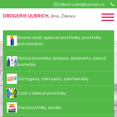
Ulbrich.Ludek@seznam.cz
DROGERIE ULBRICH,
Brno, Židenice
Sezonní zboží, opalovací prostředky, prostředky
proti komárům
Pleťová kosmetika, šampony, deodoranty, vlasová
kosmetika
Ústí hygiena, zubní pasty, zubní kartáčky
Čistící a úklidové prostředky
Prací prostředky, aviváže