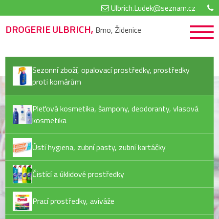
Ulbrich.Ludek@seznam.cz
DROGERIE ULBRICH,
Brno, Židenice
Sezonní zboží, opalovací prostředky, prostředky
proti komárům
Pleťová kosmetika, šampony, deodoranty, vlasová
kosmetika
Ústí hygiena, zubní pasty, zubní kartáčky
Čistící a úklidové prostředky
Prací prostředky, aviváže