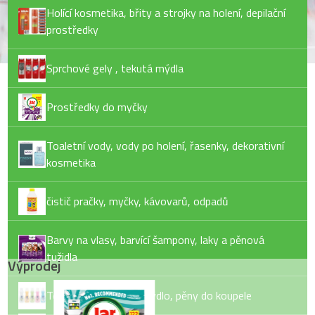
Holící kosmetika, břity a strojky na holení, depilační
prostředky
Sprchové gely , tekutá mýdla
Prostředky do myčky
Toaletní vody, vody po holení, řasenky, dekorativní
kosmetika
čistič pračky, myčky, kávovarů, odpadů
Barvy na vlasy, barvící šampony, laky a pěnová
tužidla
Výprodej
Tekuté mýdlo, tuhé mýdlo, pěny do koupele