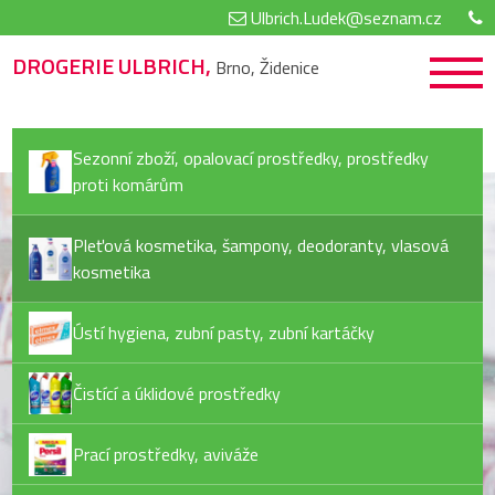
Ulbrich.Ludek@seznam.cz
DROGERIE ULBRICH,
Brno, Židenice
Sezonní zboží, opalovací prostředky, prostředky
proti komárům
Pleťová kosmetika, šampony, deodoranty, vlasová
kosmetika
Ústí hygiena, zubní pasty, zubní kartáčky
Čistící a úklidové prostředky
Prací prostředky, aviváže