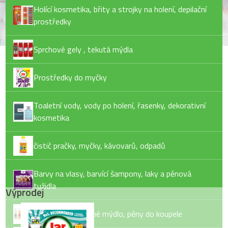
Holící kosmetika, břity a strojky na holení, depilační
prostředky
Sprchové gely , tekutá mýdla
Prostředky do myčky
Toaletní vody, vody po holení, řasenky, dekorativní
kosmetika
čistič pračky, myčky, kávovarů, odpadů
Barvy na vlasy, barvící šampony, laky a pěnová
tužidla
Výprodej
Tekuté mýdlo, tuhé mýdlo, pěny do koupele